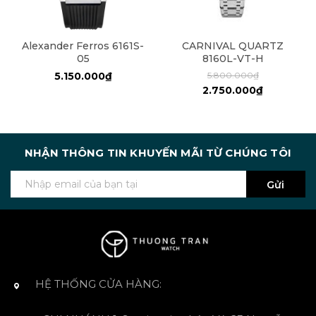
Alexander Ferros 6161S-
CARNIVAL QUARTZ
05
8160L-VT-H
5.150.000₫
5.800.000₫
2.750.000₫
NHẬN THÔNG TIN KHUYẾN MÃI TỪ CHÚNG TÔI
Gửi
HỆ THỐNG CỬA HÀNG: