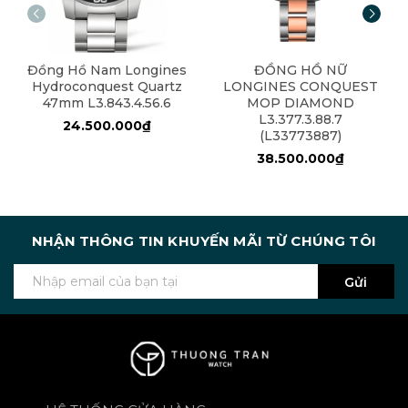
Đồng Hồ Nam Longines
ĐỒNG HỒ NỮ
Hydroconquest Quartz
LONGINES CONQUEST
47mm L3.843.4.56.6
MOP DIAMOND
L3.377.3.88.7
24.500.000₫
(L33773887)
38.500.000₫
NHẬN THÔNG TIN KHUYẾN MÃI TỪ CHÚNG TÔI
Gửi