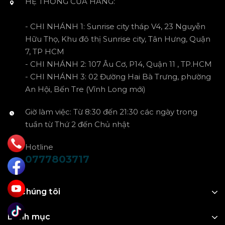
HỆ THỐNG CỬA HÀNG:
- CHI NHÁNH 1: Sunrise city tháp V4, 23 Nguyễn
Hữu Thọ, Khu đô thị Sunrise city, Tân Hưng, Quận
7, TP HCM
- CHI NHÁNH 2: 107 Âu Cơ, P14, Quận 11 , TP.HCM
- CHI NHÁNH 3: 02 Đường Hai Bà Trưng, phường
An Hội, Bến Tre (Vĩnh Long mới)
Giờ làm việc: Từ 8:30 đến 21:30 các ngày trong
tuần từ Thứ 2 đến Chủ nhật
Hotline
0777803717
Về chúng tôi
Danh mục